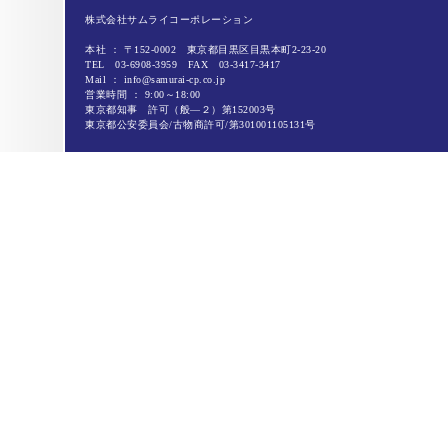
株式会社サムライコーポレーション
本社 ： 〒152-0002 東京都目黒区目黒本町2-23-20
TEL 03-6908-3959 FAX 03-3417-3417
Mail ：
info@samurai-cp.co.jp
営業時間 ： 9:00～18:00
東京都知事 許可（般―２）第152003号
東京都公安委員会/古物商許可/第301001105131号